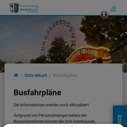
2026 Aktuell
Markt Manching (FoM)
Allgemeine
2026 Aktuell
Busfahrpläne
Informationen
Busfahrpläne
Historisches
Die Informationen werden noch aktualisiert.
Aufgrund von Personalmangel seitens der
SERVICE
Busunternehmen können die Orte Deimhausen,